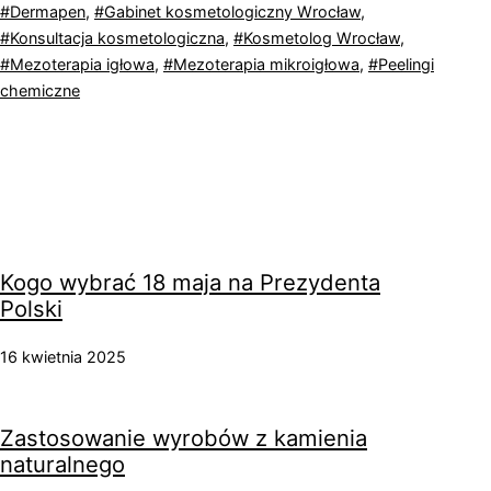
w
Tagi
Dermapen
,
Gabinet kosmetologiczny Wrocław
,
Sabina
kategoriach:
Konsultacja kosmetologiczna
,
Kosmetolog Wrocław
,
Zagała
Mezoterapia igłowa
,
Mezoterapia mikroigłowa
,
Peelingi
chemiczne
Kogo wybrać 18 maja na Prezydenta
Polski
16 kwietnia 2025
Zastosowanie wyrobów z kamienia
naturalnego